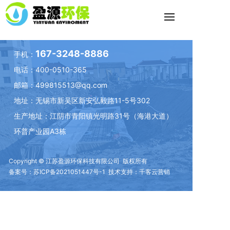
167-3248-8886
手机：
电话：400-0510-365
OH!
邮箱：499815513@qq.com
4
0
4
地址：
无锡市新吴区新安弘毅路11-5号302
生产地址：江阴市青阳镇光明路31号（海港大道）
环普产业园A3栋
Sorry! 找不到页面
Copyright © 江苏盈源环保科技有限公司 版权所有
备案号：
苏ICP备2021051447号-1
技术支持：
千客云营销