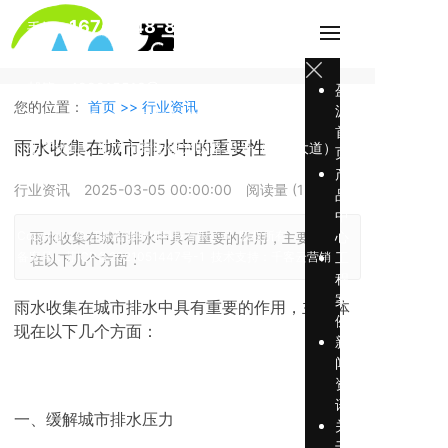
167-3248-8886
手机：
电话：400-0510-365
邮箱：499815513@qq.com
盈
您的位置：
首页 >>
行业资讯
源
地址：
无锡市新吴区新安弘毅路11-5号302
首
雨水收集在城市排水中的重要性
生产地址：江阴市青阳镇光明路31号（海港大道）
页
产
环普产业园A3栋
行业资讯
2025-03-05 00:00:00
阅读量 (
131
)
品
中
Copyright © 江苏盈源环保科技有限公司 版权所有
心
雨水收集在城市排水中具有重要的作用，主要体现
备案号：
苏ICP备2021051447号-1
技术支持：
千客云营销
工
在以下几个方面：
程
案
雨水收集在城市排水中具有重要的作用，主要体
例
现在以下几个方面：
新
闻
资
讯
一、缓解城市排水压力
关
于